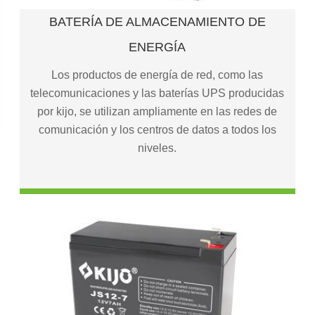
Serie JL (batería de ciclo profundo AGM)
BATERÍA DE ALMACENAMIENTO DE
Serie jdg (batería de ciclo profundo de gel AGM)
ENERGÍA
Serie jlg (batería de ciclo profundo de gel puro)
Serie jpc (baterías de plomo - carbono)
Los productos de energía de red, como las
Serie de baterías opzs (baterías sumergidas de
telecomunicaciones y las baterías UPS producidas
plomo - ácido)
por kijo, se utilizan ampliamente en las redes de
Serie opzv (Célula de ciclo profundo de gel puro)
comunicación y los centros de datos a todos los
niveles.