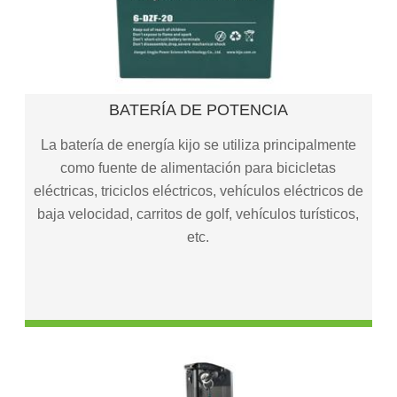
BATERÍA DE POTENCIA
BATERÍA DE POTENCIA
Baterías EVF para vehículos eléctricos
Batería de Bicicleta eléctrica de la serie dzf a la
La batería de energía kijo se utiliza principalmente
venta
como fuente de alimentación para bicicletas
eléctricas, triciclos eléctricos, vehículos eléctricos de
baja velocidad, carritos de golf, vehículos turísticos,
etc.