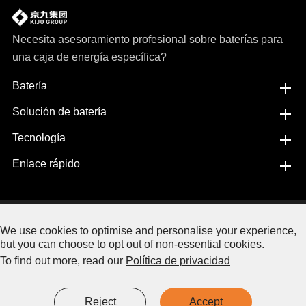
Necesita asesoramiento profesional sobre baterías para
una caja de energía específica?
Batería
Solución de batería
Tecnología
Enlace rápido
Copyright©
Jiangxi JingJiu Power Science& Technology
We use cookies to optimise and personalise your experience,
Co.,LTD.
Copyright.
but you can choose to opt out of non-essential cookies.
To find out more, read our
Política de privacidad
Mapa del sitio web
|
Política de privacidad
Reject
Accept