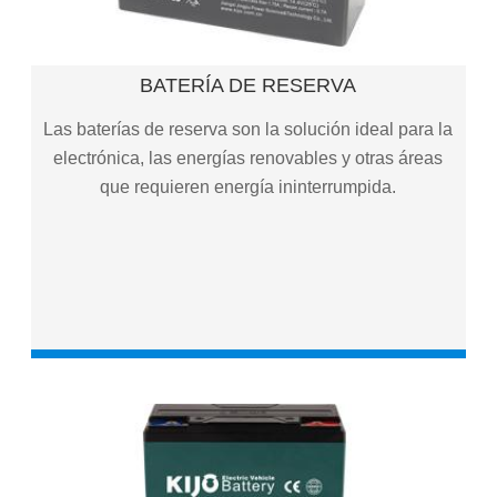
BATERÍA DE RESERVA
BATERÍA DE RESERVA
Serie js (batería AGM)
Serie JF (batería frontal)
Las baterías de reserva son la solución ideal para la
Serie JH (batería de alta potencia)
electrónica, las energías renovables y otras áreas
que requieren energía ininterrumpida.