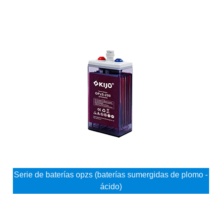
Serie de baterías opzs (baterías sumergidas de plomo -
ácido)