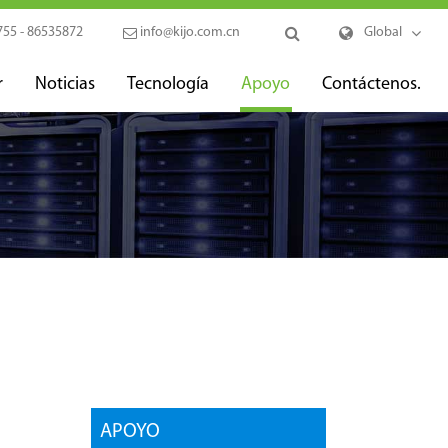
755 - 86535872
info@kijo.com.cn
Global
r
Noticias
Tecnología
Apoyo
Contáctenos.
APOYO