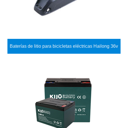
Baterías de litio para bicicletas eléctricas Hailong 36v